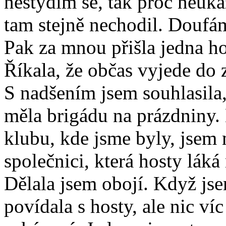
nestydím se, tak proč neuk
tam stejně nechodil. Doufá
Pak za mnou přišla jedna ho
Říkala, že občas vyjede do z
S nadšením jsem souhlasila,
měla brigádu na prázdniny.
klubu, kde jsme byly, jsem 
společnici, která hosty láká
Dělala jsem obojí. Když jse
povídala s hosty, ale nic v