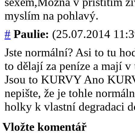
sexem,Možná v příštítím
myslím na pohlavý.
#
Paulie:
(25.07.2014 11:3
Jste normální? Asi to tu ho
to dělají za peníze a mají v
Jsou to KURVY Ano KURVY
nepište, že je tohle normál
holky k vlastní degradaci d
Vložte komentář