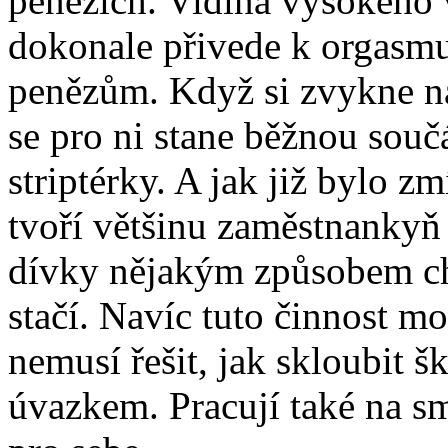
penězích. Vidina vysokého 
dokonale přivede k orgasmu
penězům. Když si zvykne na
se pro ni stane běžnou součás
striptérky. A jak již bylo 
tvoří většinu zaměstnankyň
dívky nějakým způsobem ch
stačí. Navíc tuto činnost 
nemusí řešit, jak skloubit š
úvazkem. Pracují také na sm